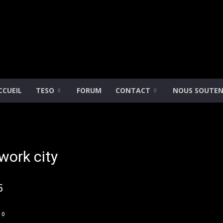
CCUEIL
TESO
FORUM
CONTACT
NOUS SOUTEN
Gamimension
work city
5
0