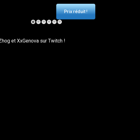
Prix réduit !
Zhog et XxGenova sur Twitch !