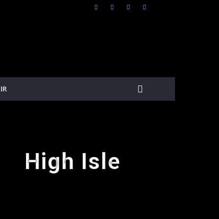
IR
High Isle