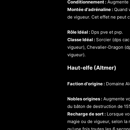
Conditionnement :
Augmente v
Montée d'adrénaline :
Quand vo
de vigueur. Cet effet ne peut 
Rôle Idéal :
Dps pve et pvp.
Classe Idéal :
Sorcier (dps cac
vigueur), Chevalier-Dragon (dp
vigueur).
Haut-elfe (Altmer)
Faction d'origine :
Domaine Al
Nobles origines :
Augmente vot
du bâton de destruction de 15
Recharge de sort :
Lorsque vo
magie ou de vigueur, selon la r
qu'une fois toutes les 6 seco