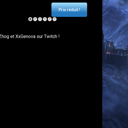
Prix réduit !
Zhog et XxGenova sur Twitch !