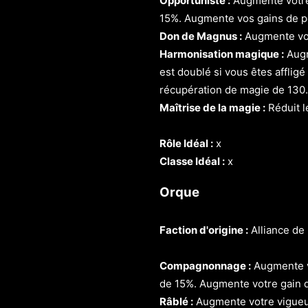
Opportuniste :
Augmente votre 
15%. Augmente vos gains de po
Don de Magnus :
Augmente vot
Harmonisation magique :
Augm
est doublé si vous êtes afflig
récupération de magie de 130.
Maîtrise de la magie :
Réduit l
Rôle Idéal :
x
Classe Idéal :
x
Orque
Faction d'origine :
Alliance de
Compagnonnage :
Augmente vo
de 15%. Augmente votre gain d'
Râblé :
Augmente votre vigueu