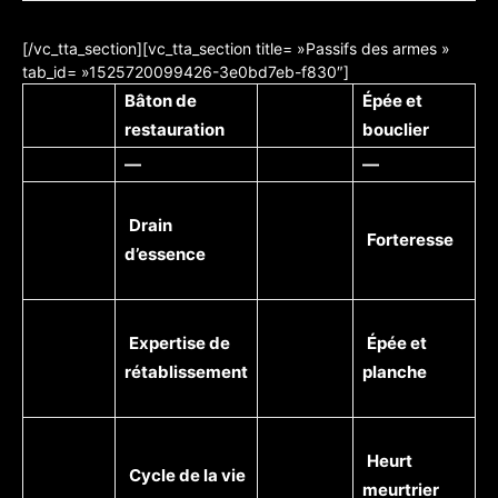
[/vc_tta_section][vc_tta_section title= »Passifs des armes »
tab_id= »1525720099426-3e0bd7eb-f830″]
Bâton de
Épée et
restauration
bouclier
—
—
Drain
Forteresse
d’essence
Expertise de
Épée et
rétablissement
planche
Heurt
Cycle de la vie
meurtrier