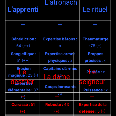
L’atronach
L’apprenti
Le rituel
—
—
—
Bénédiction :
Expertise bâtons :
Thaumaturge
64 (++)
x
:
75 (+)
Sang elfique :
Expertise armes
Frappes
51 (++)
physiques :
x
précises :
x
Érosion
Capitaine d’armes
Le
Le
Percée :
x
magique :
23 (-)
La dame
:
x
destrier
seigneur
Expertise
Coups écrasants
élémentaire :
37
Puissance :
x
:
x
—
—
—
(-)
Cuirassé :
51
Robuste :
43
Expertise de la
(+)
(+)
défense :
5 (–)