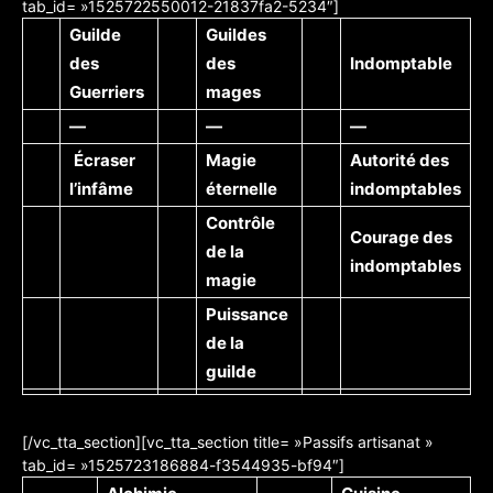
tab_id= »1525722550012-21837fa2-5234″]
Guilde
Guildes
des
des
Indomptable
Guerriers
mages
—
—
—
Écraser
Magie
Autorité des
l’infâme
éternelle
indomptables
Contrôle
Courage des
de la
indomptables
magie
Puissance
de la
guilde
[/vc_tta_section][vc_tta_section title= »Passifs artisanat »
tab_id= »1525723186884-f3544935-bf94″]