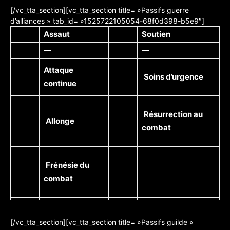
[/vc_tta_section][vc_tta_section title= »Passifs guerre
d’alliances » tab_id= »1525722105054-68f0d398-b5e9″]
Assaut
Soutien
—
—
Attaque
Soins d’urgence
continue
Résurrection au
Allonge
combat
Frénésie du
combat
[/vc_tta_section][vc_tta_section title= »Passifs guilde »