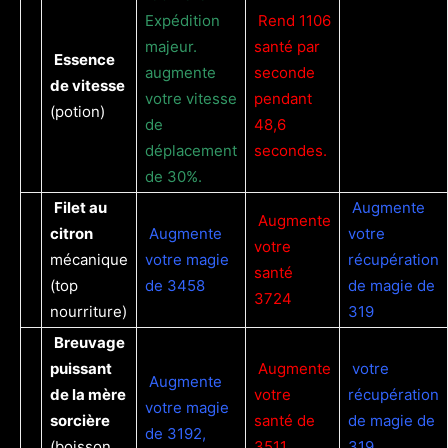
Expédition
Rend 1106
majeur.
santé par
Essence
augmente
seconde
de vitesse
votre vitesse
pendant
(potion)
de
48,6
déplacement
secondes.
de 30%.
Filet au
Augmente
Augmente
citron
Augmente
votre
votre
mécanique
votre magie
récupération
santé
(top
de 3458
de magie de
3724
nourriture)
319
Breuvage
puissant
Augmente
votre
Augmente
de la mère
votre
récupération
votre magie
sorcière
santé de
de magie de
de 3192,
(boisson
3511
319