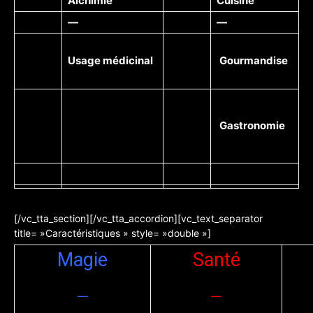
Alchimie
Cuisine
—
—
Usage médicinal
Gourmandise
Gastronomie
[/vc_tta_section][/vc_tta_accordion][vc_text_separator
title= »Caractéristiques » style= »double »]
Magie
Santé
—
—