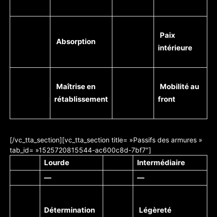
Paix
Absorption
intérieure
Maîtrise en
Mobilité au
rétablissement
front
[/vc_tta_section][vc_tta_section title= »Passifs des armures »
tab_id= »1525720815544-ac600c8d-7bf7″]
Lourde
Intermédiaire
—
—
Détermination
Légèreté