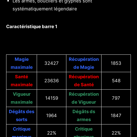
Les armes, boucliers et glyphes sont
systématiquement légendaire
Caractéristique barre 1
Magie
Récupération
32427
1853
maximale
de Magie
Santé
Récupération
23636
548
maximale
de Santé
Vigueur
Récupération
14159
797
maximale
de Vigueur
Dégâts des
Dégâts ds
1964
1847
sorts
armes
Critique
Critique
22%
22%
magique
physique