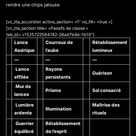
rendre une chips jalouse.
[vc_tta_accordion active_section= »1″ no_fill= »true »]
[vc_tta_section title= »Passifs de classe »
tab_id= »1525722584742-28ad7b4e-1b10″]
Lance
Courroux de
Rétablissement
Aedrique
l’aube
lumineux
—
—
—
Lance
Rayons
Guérison
effilée
persistants
Mur de
Prisme
Sol consacré
lances
Lumière
Maîtrise des
Illumination
ardente
rituels
Guerrier
Rétablissement
équilibré
de l’esprit