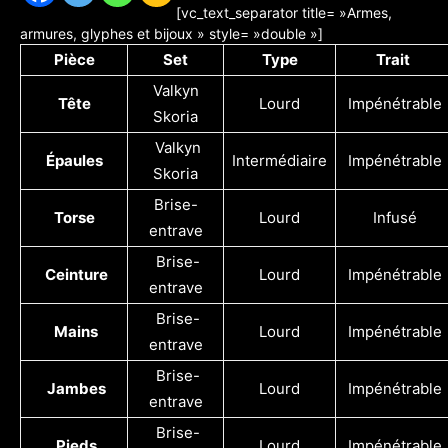
[vc_text_separator title= »Armes,
armures, glyphes et bijoux » style= »double »]
Pièce
Set
Type
Trait
Valkyn
Tête
Lourd
Impénétrable
Skoria
Valkyn
Épaules
Intermédiaire
Impénétrable
Skoria
Brise-
Torse
Lourd
Infusé
entrave
Brise-
Ceinture
Lourd
Impénétrable
entrave
Brise-
Mains
Lourd
Impénétrable
entrave
Brise-
Jambes
Lourd
Impénétrable
entrave
Brise-
Pieds
Lourd
Impénétrable