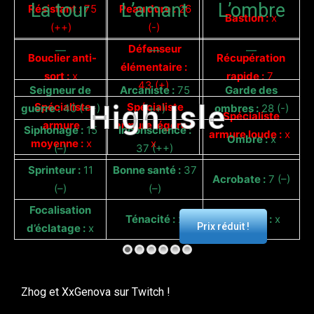
La tour
L’amant
L’ombre
Résistant :
75
Peau dure :
26
Bastion :
x
(++)
(-)
Défenseur
—
—
—
Bouclier anti-
Récupération
élémentaire :
sort :
x
rapide :
7
43 (+)
Seigneur de
Arcaniste :
75
Garde des
High Isle
Spécialiste
Spécialiste
guerre :
40 (++)
(++)
ombres :
28 (-)
Spécialiste
armure
armure légère :
Siphonage :
15
Inconscience :
armure loude :
x
Ombre :
x
moyenne :
x
x
(–)
37 (++)
Sprinteur :
11
Bonne santé :
37
Acrobate :
7 (–)
(–)
(–)
Focalisation
Ténacité :
x
Souillure :
x
Prix réduit !
d’éclatage :
x
Zhog et XxGenova sur Twitch !