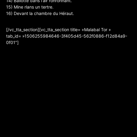
14) Ballotte dans l'air ronronnant.
15) Mine rlans un tertre.
16) Devant la chambre du Héraut.
[/vc_tta_section][vc_tta_section title= »Malabal Tor »
tab_id= »1506255984646-3f405d45-562f0886-f12d84a9-
0f01″]