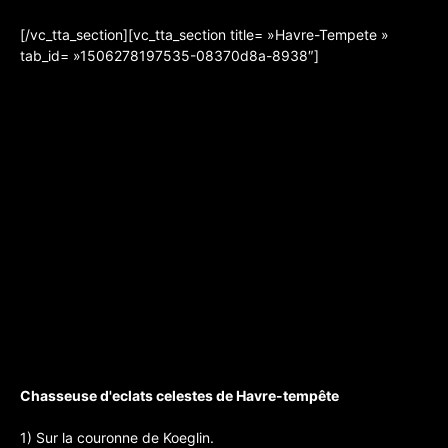
[/vc_tta_section][vc_tta_section title= »Havre-Tempete »
tab_id= »1506278197535-08370d8a-8938″]
Chasseuse d'eclats celestes de Havre-tempête
1) Sur la couronne de Koeglin.