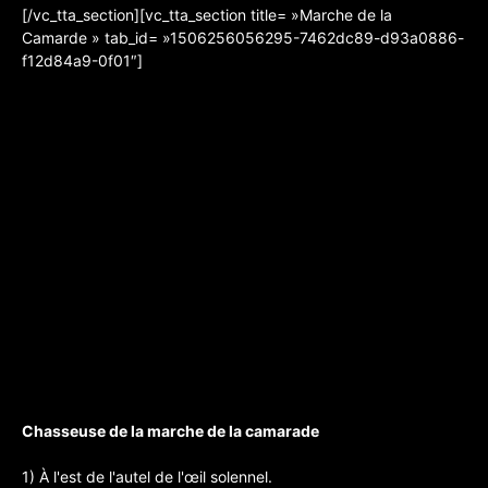
[/vc_tta_section][vc_tta_section title= »Marche de la
Camarde » tab_id= »1506256056295-7462dc89-d93a0886-
f12d84a9-0f01″]
Chasseuse de la marche de la camarade
1) À l'est de l'autel de l'œil solennel.