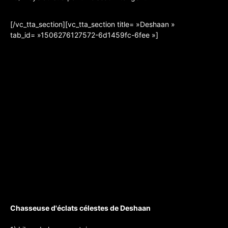
[/vc_tta_section][vc_tta_section title= »Deshaan »
tab_id= »1506276127572-6d1459fc-6fee »]
Chasseuse d'éclats célestes de Deshaan