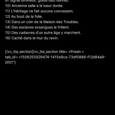
9) Signal lumineux, guide des navires.
10) Ancienne salle a la lueur dorée.
11) L'Héritage ne fait aucune concession.
12) Au bout de la folie.
13) Dans un coin de la Maison des Troubles.
14) Des esclaves exsangues le frôlent.
15) Des cadavres d'un autre âge y marchent.
16) Caché dans le mur du ravin.
[/vc_tta_section][vc_tta_section title= »Prasin »
tab_id= »1506255929474-1415e9ca-73df0886-f12d84a9-
0f01″]