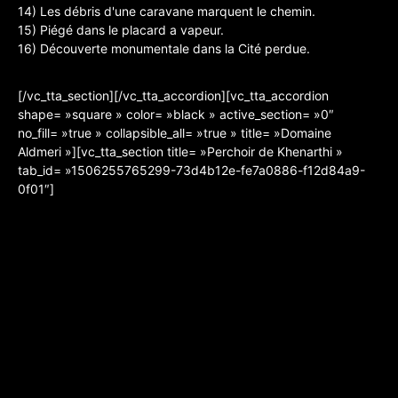
14) Les débris d'une caravane marquent le chemin.
15) Piégé dans le placard a vapeur.
16) Découverte monumentale dans la Cité perdue.
[/vc_tta_section][/vc_tta_accordion][vc_tta_accordion
shape= »square » color= »black » active_section= »0″
no_fill= »true » collapsible_all= »true » title= »Domaine
Aldmeri »][vc_tta_section title= »Perchoir de Khenarthi »
tab_id= »1506255765299-73d4b12e-fe7a0886-f12d84a9-
0f01″]