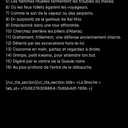
5) Les flammes rituelles fermentent les troubles du marais.
6) Où les feux follets égarent les voyageurs.
7) Comme le son de la vapeur ou des serpents.
8) En surplomb de la gadoue de Xal lthix.
9) Emprisonné dans une tour effondrée.
10) Cherchez derrière les piliers d'Atanaz.
11) Grattement, frôlement, une défense anciennement intacte.
12) Déterré par les excavations hors-la-Ioi.
13) Couronne en main, partez et regardez à droite.
14) Grimpe, petit kwama, pour atteindre ton but.
15) Digéré par le ventre de la Gueule noire.
16) Au plus profond de l'antre de la débauche.
[/vc_tta_section][vc_tta_section title= »La Breche »
tab_id= »1506276306864-7b9bb4df-199b »]