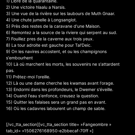
1) Libre de la quarantaine.
2) Une victoire hlaalu a Narsis.
3) Une vue de la rivière sur les laubours de Muth Gnaar.
4) Une chute jumelle à Longsanglot.
5) Près des restes de la caravane d'une Maison.
6) Remontez a la source de la riviere qui serpent au sud.
7) Fouillez pres de la caverne aux trois yeux.
8) La tour adroite est gauche pour Tal'Deic.
9) On les navires accostent, et ou les champignons
s'embourhent
10) Là où marchent les morts, les souvenirs ne s'attardent
pas.
11) Prêtez-moi l'oreille.
12) Là ou une dame cherche les kwamas avant l'orage.
13) Endormi dans les profondeurs, le Dwemer s'éveille.
14) Ouand l'eau s'enfonce, creusez la question.
15) Quitter les falaises sera un grand pas en avant.
16) Où les cadavres labourent un champ de sable.
[/vc_tta_section][vc_tta_section title= »Fangeombre »
tab_id= »1506276168950-e2bbecaf-70ff »]