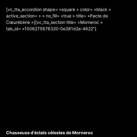
[vc_tta_accordion shape= »square » color= »black »
active_section= » » no_fill= »true » title= »Pacte de
Cœurébène »][vc_tta_section title= »Morneroc »
tab_id= »1506275676320-0e381d2e-4622″]
Chasseuse d'éclats célestes de Morneroc