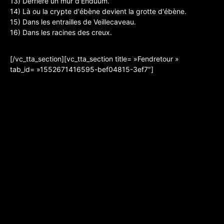
13) Derrière un mur d'Enduum.
14) Là ou la crypte d'ébène devient la grotte d'ébène.
15) Dans les entrailles de Veillecaveau.
16) Dans les racines des creux.
[/vc_tta_section][vc_tta_section title= »Fendretour »
tab_id= »1552671416595-bef04815-3ef7″]