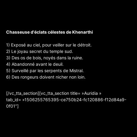
Chasseuse d'éclats célestes de Khenarthi
1) Exposé au ciel, pour veiller sur le détroit.
2) Le joyau secret du temple sud.
3) Des os de bois, noyés dans la ruine.
4) Abandonné avant le deuil.
5) Surveillé par les serpents de Mistral.
6) Des rongeurs doivent nicher non loin.
[/vc_tta_section][vc_tta_section title= »Auridia »
tab_id= »1506255765395-ce750b24-fc120886-f12d84a9-
0f01″]