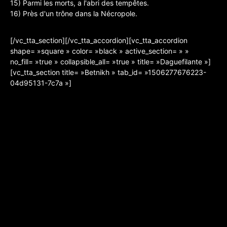
15) Parmi les morts, a l'abri des tempêtes.
16) Près d'un trône dans la Nécropole.
[/vc_tta_section][/vc_tta_accordion][vc_tta_accordion
shape= »square » color= »black » active_section= » »
no_fill= »true » collapsible_all= »true » title= »Daguefilante »]
[vc_tta_section title= »Betnikh » tab_id= »1506277676223-
04d95131-7c7a »]