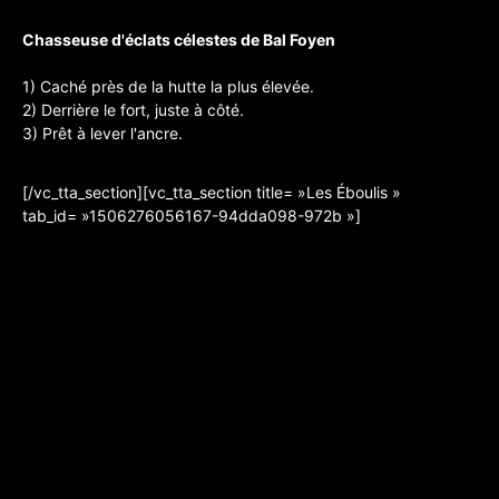
Chasseuse d'éclats célestes de Bal Foyen
1) Caché près de la hutte la plus élevée.
2) Derrière le fort, juste à côté.
3) Prêt à lever l'ancre.
[/vc_tta_section][vc_tta_section title= »Les Éboulis »
tab_id= »1506276056167-94dda098-972b »]