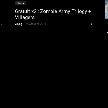
Global
Gratuit x2 : Zombie Army Trilogy +
Villagers
Zhog
-
25 octobre 2018
0
0