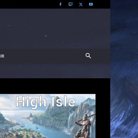
IR
High Isle