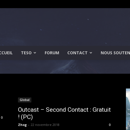
CCUEIL
TESO
FORUM
CONTACT
NOUS SOUTEN
Gamimension
Global
Outcast – Second Contact : Gratuit
! (PC)
0
Zhog
-
22 novembre 2018
0