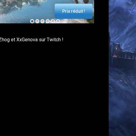
Prix réduit !
Zhog et XxGenova sur Twitch !