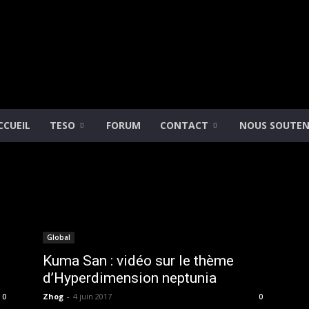
CCUEIL
TESO
FORUM
CONTACT
NOUS SOUTEN
Gamimension
Global
Kuma San : vidéo sur le thème
d’Hyperdimension neptunia
Zhog
-
4 juin 2017
0
0