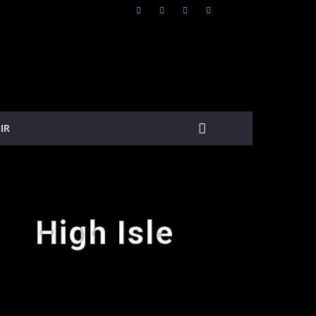
IR
High Isle