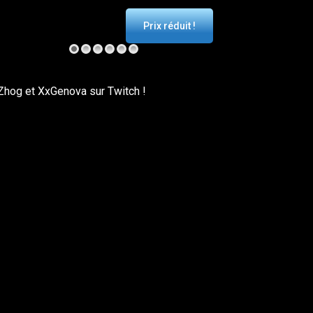
Prix réduit !
Zhog et XxGenova sur Twitch !