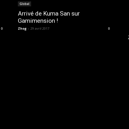
Global
Arrivé de Kuma San sur
Gamimension !
Zhog
-
29 avril 2017
0
0