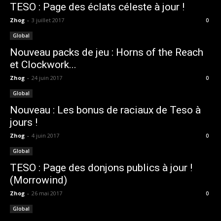
TESO : Page des éclats céleste à jour !
Zhog
-
3 juillet 2017
0
Global
Nouveau packs de jeu : Horns of the Reach
et Clockwork...
Zhog
-
24 juin 2017
0
Global
Nouveau : Les bonus de raciaux de Teso à
jours !
Zhog
-
4 juin 2017
0
Global
TESO : Page des donjons publics à jour !
(Morrowind)
Zhog
-
26 mai 2017
0
Global