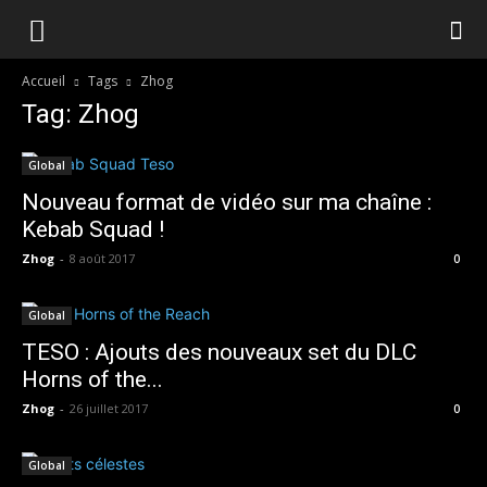
Accueil
Tags
Zhog
Tag: Zhog
Global
Nouveau format de vidéo sur ma chaîne :
Kebab Squad !
Zhog
-
8 août 2017
0
Global
TESO : Ajouts des nouveaux set du DLC
Horns of the...
Zhog
-
26 juillet 2017
0
Global