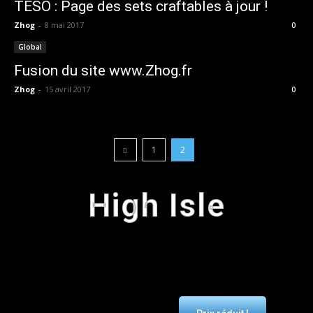
TESO : Page des sets craftables à jour !
Zhog
-
8 mai 2017
0
Global
Fusion du site www.Zhog.fr
Zhog
-
15 avril 2017
0
1
2
High Isle