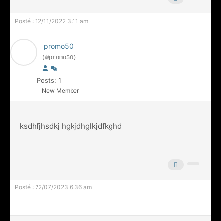
Posté : 12/11/2022 3:11 am
promo50
(@promo50)
Posts: 1
New Member
ksdhfjhsdkj hgkjdhglkjdfkghd
Posté : 22/07/2023 6:36 am