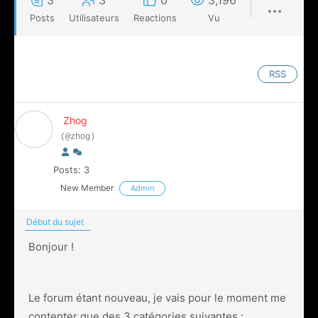
3
3
0
3,196
Posts
Utilisateurs
Reactions
Vu
RSS
Zhog
(@zhog)
Posts: 3
New Member
Admin
Début du sujet
Bonjour !
Le forum étant nouveau, je vais pour le moment me
contenter que des 3 catégories suivantes :