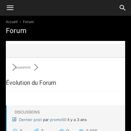
Accueil
Forum
Forum
Discussions
Évolution du Forum
DISCUSSIONS
Dernier post
par
promo50
Il y a 3 ans