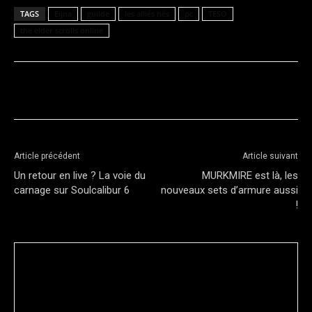
TAGS
Eijna
guilde
les alliés nés
pc
TESO
the elder scrolls online
Facebook
Twitter
Article précédent
Article suivant
Un retour en live ? La voie du
MURKMIRE est là, les
carnage sur Soulcalibur 6
nouveaux sets d’armure aussi
!