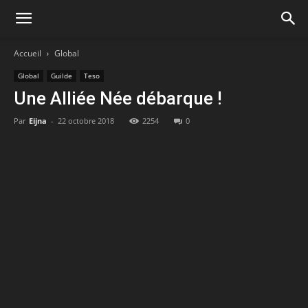
Accueil
Global
Global
Guilde
Teso
Une Alliée Née débarque !
Par
Eijna
-
22 octobre 2018
2254
0